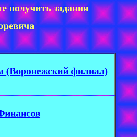
те получить задания
оревича
а (Воронежский филиал)
Финансов