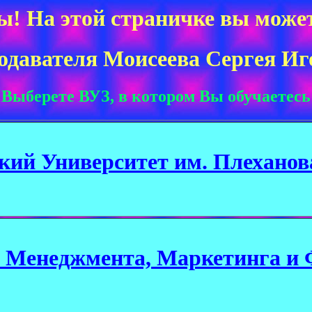
! На этой страничке вы може
подавателя
Моисеева Сергея Иг
Выберете ВУЗ, в котором Вы обучаетесь
кий Университет им. Плеханов
 Менеджмента, Маркетинга и 