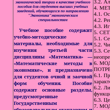
3.2. А
экономической теории в качестве учебного
пособия для студентов высших учебных
4. МЕ
заведений, обучающихся по направлению
4.1. О
"Экономика"экономическим
4.2. Р
специальностям
4.3. И
Учебное пособие содержит
5. СЕ
учебно-методические
5.1. С
материалы, необходимые для
5.2. Ч
изучения третьей части
5.3. С
дисциплины «Математика» —
неопре
«Математические методы в
6. М
ПОТРЕ
экономике», и предназначено
6.1. П
для студентов очной и заочной
характ
форм обучения. Пособие
6.2. Л
содержит основные разделы,
функци
предусмотренные
6.3. Ц
Государственным
7. МО
образовательным стандартом и