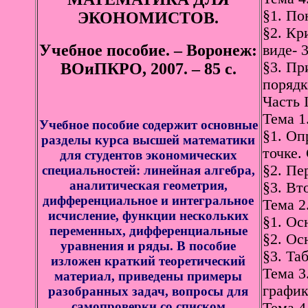
§1. По
ЭКОНОМИСТОВ.
§2. Кр
Учебное пособие. – Воронеж:
виде- 
§3. Пр
ВОиПКРО, 2007. – 85 с.
порядк
Часть
Тема 1
Учебное пособие содержит основные
§1. Оп
разделы курса высшей математики
точке.
для студентов экономических
§2. Пе
специальностей: линейная алгебра,
аналитическая геометрия,
§3. Вт
дифференциальное и интегральное
Тема 2
исчисление, функции нескольких
§1. Ос
переменных, дифференциальные
§2. Ос
уравнения и ряды. В пособие
§3. Та
изложен краткий теоретический
Тема 3
материал, приведены примеры
график
разобранных задач, вопросы для
самопроверки со списком