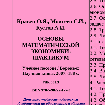
2.5. Т
2.6. О
эконом
2.7. О
Кравец О.Я., Моисеев С.И.,
задаче
Кустов А.И.
2.8. Т
2.9. Л
ОСНОВЫ
3. Пос
МАТЕМАТИЧЕСКОЙ
3.1. Т
ЭКОНОМИКИ:
3.2. М
ПРАКТИКУМ
сетевы
3.3. П
Учебное пособие / Воронеж:
3.4. В
Научная книга, 2007.-188 с.
3.5. Л
4. Рас
УДК 681.3
4.1. Т
ISВN 978-5-98222-177-3
4.2. П
Допущено учебно-методическим
4.3. О
объединением по образованию в области