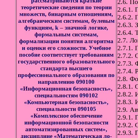
рассматриваются краткие
2.6. П
теоретические сведения по теории
2.6.1. 
множеств, бинарным отношениям,
2.6.2.
алгебраическим системам, булевым
2.6.3. 
функциям, k – значной логике,
2.6.4.
формальным системам,
2.7. Л
формализации понятия алгоритма
2.7.1.
и оценки его сложности. Учебное
пособие соответствует требованиям
2.7.2.
государственного образовательного
2.7.3.
стандарта высшего
2.7.4.
профессионального образования по
2.8. Ф
направлению 090100
2.8.1.
«Информационная безопасность»,
2.8.2.
специальностям 090102
2.8.3.
«Компьютерная безопасность»,
специальности 090105
2.9. А
«Комплексное обеспечение
2.9.1.
информационной безопасности
2.9.2.
автоматизированных систем»,
2.9.3.
дисциплине «Математическая ло-