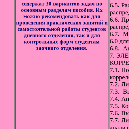
содержат 30 вариантов задач по
6.5. Р
основным разделам пособия. Их
распре
можно рекомендовать как для
6.6. П
проведения практических занятий и
распре
самостоятельной работы студентов
6.7. М
дневного отделения, так и для
6.0 дл
контрольных форм студентам
заочного отделения.
6.8. А
7. ЭЛ
КОРР
7.1. П
коррел
7.2. Л
7.3. В
7.4. А
7.5. К
7.6. В
7.7. Л
анализ 