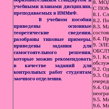
8. М
учебными планами дисциплин,
С ПО
преподаваемых в ИММиФ.
8.1. С
В учебном пособии
8.2. П
приведены основные
8.3. М
теоретические сведения,
состоя
разобраны типовые примеры,
8.4. П
9. Э
приведены задания для
ОБСЛУ
самостоятельного решения,
9.1. К
которые можно рекомендовать
обслуж
в качестве заданий для
9.2. О
контрольных работ студентам
9.3. О
заочного отделения.
очеред
9.4. О
неогра
9.5. М
9.6. М