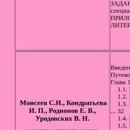
ЗАДАН
специа
ПРИЛ
ЛИТЕР
Введени
Путевод
Глава
1.1. М
1.2. З
Моисеев С.И., Кондратьева
1.3. Р
И. П., Родионов Е. В.,
... 32
Уродовских В. Н.
1.4. Э
1.5. М