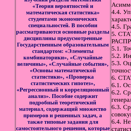
Асимме
«Теория вероятностей и
4.4. У
математическая статистика»
студентами экономических
характ
специальностей. В пособии
4.5. Г
рассматриваются основные разделы
5. С
дисциплины предусмотренные
РАСПР
Государственным образовательным
5.1. Т
стандартом: «Элементы
5.2. И
комбинаторики», «Случайные
5.3. О
величины», «Случайные события»,
точнос
«Основы математической
статистики», «Проверка
6. СТ
статистических гипотез»,
6.1. О
«Регрессионный и корреляционный
6.2. С
анализ». Пособие содержит
генера
подробный теоретический
6.3. С
материал, содержащий множество
совоку
примеров и решенных задач, а
6.4. Н
также типовые задания для
самостоятельного решения, которые
статис