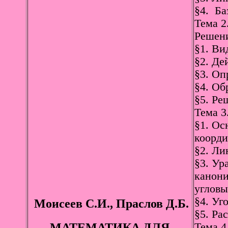
§4. Ба
Тема 2
Решени
§1. Ви
§2. Де
§3. Оп
§4. Об
§5. Ре
Тема 3
§1. Ос
коорди
§2. Ли
§3. Ур
канони
угловы
§4. Уг
Моисеев С.И., Праслов Д.Б.
§5. Ра
МАТЕМАТИКА ДЛЯ
Тема 4