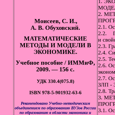
1. Э
МОДЕЛ
2. М
ПРОГ
Моисеев, С. И.
,
2.1. О
А. В. Обуховский.
2.2. П
МАТЕМАТИЧЕСКИЕ
и свой
МЕТОДЫ И МОДЕЛИ В
2.3. Г
ЭКОНОМИКЕ.
2.4. С
2.5. Т
Учебное пособие / ИММиФ,
2.6. О
2009. — 156 с.
эконом
2.7. О
УДК 330.4(075.8)
ЗЛП - 
2.8. Т
ISBN 978-5-901932-63-6
3. М
ПРОГ
Рекомендовано Учебно-методическим
объединением по образованию ВУЗов России
3.1. О
по образованию в области экономики и