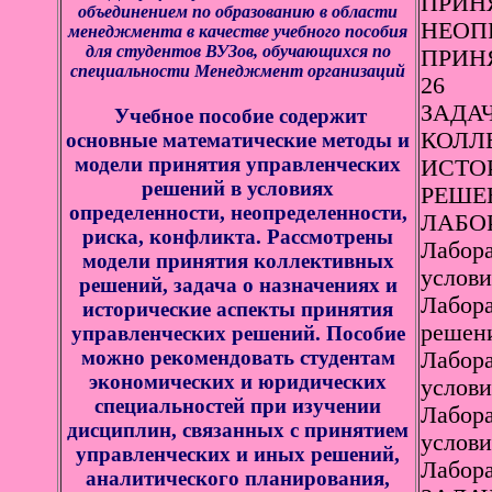
ПРИН
объединением по образованию в области
НЕОПР
менеджмента в качестве учебного пособия
для студентов ВУЗов, обучающихся по
ПРИН
специальности Менеджмент организаций
26
ЗАДАЧ
Учебное пособие содержит
КОЛЛ
основные математические методы и
модели принятия управленческих
ИСТО
решений в условиях
РЕШЕН
определенности, неопределенности,
ЛАБО
риска, конфликта. Рассмотрены
Лабора
модели принятия коллективных
услови
решений, задача о назначениях и
Лабора
исторические аспекты принятия
решени
управленческих решений. Пособие
можно рекомендовать студентам
Лабора
экономических и юридических
услови
специальностей при изучении
Лабора
дисциплин, связанных с принятием
услови
управленческих и иных решений,
Лабора
аналитического планирования,