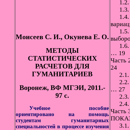
1.2. 
1.3. 
1.4. 
вариац
1.5. О
Моисеев С. И.,
О
кунева Е. О.
выборо
1.6. И
МЕТОДЫ
… 19
СТАТИСТИЧЕСКИХ
Часть
РАСЧЕТОВ ДЛЯ
24
ГУМАНИТАРИЕВ
2.1. 
2.2. П
Воронеж, ВФ МГЭИ, 2011.-
… 27
97 с.
2.3. П
2.4. П
Учебное пособие
Част
ориентировано на помощь
ПОКА
студентам гуманитарных
3.1. 
специальностей в процессе изучения