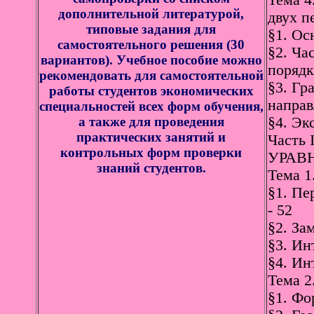
Тема 4
дополнительной литературой,
двух п
типовые задания для
§1. Ос
самостоятельного решения (30
§2. Ча
вариантов). Учебное пособие можно
порядк
рекомендовать для самостоятельной
§3. Гр
работы студентов экономических
направ
специальностей всех форм обучения,
а также для проведения
§4. Эк
практических занятий и
Часть
контрольных форм проверки
УРАВН
знаний студентов.
Тема 1
§1. Пе
- 52
§2. За
§3. Ин
§4. Ин
Тема 2
§1. Фо