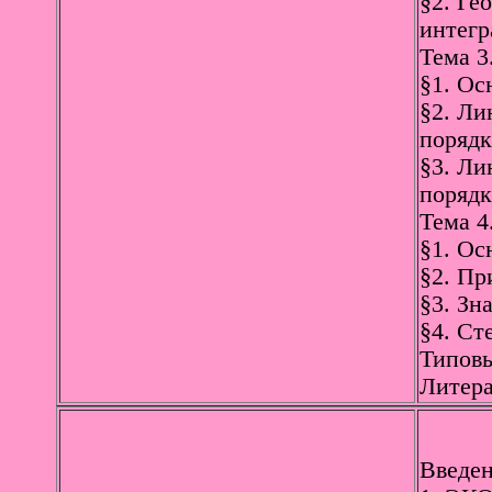
§2. Ге
интегр
Тема 3
§1. Ос
§2. Ли
порядк
§3. Ли
порядк
Тема 4
§1. Ос
§2. Пр
§3. Зн
§4. Ст
Типовы
Литера
Введен