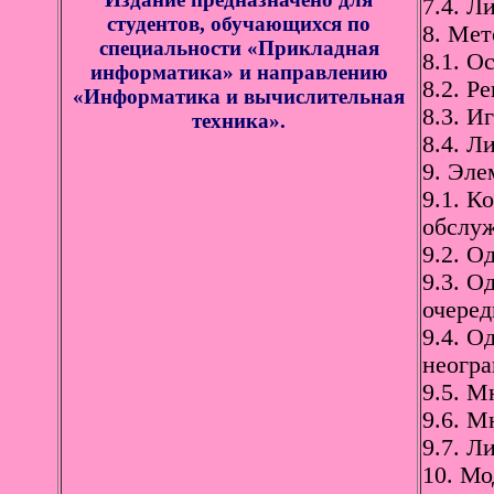
7.4. Л
студентов, обучающихся по
8. Мет
специальности «Прикладная
8.1. О
информатика» и направлению
8.2. Р
«Информатика и вычислительная
8.3. И
техника».
8.4. Л
9. Эле
9.1. К
обслуж
9.2. О
9.3. О
очеред
9.4. О
неогра
9.5. М
9.6. М
9.7. Л
10. Мо