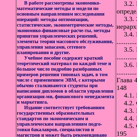
3.2. П
В работе рассмотрены экономико-
математические методы и модели по
определ
основным направлениям исследования
3.3. Э
операций: методы оптимизации,
статистические, эконометрические методы,
иерархи
экономико-финансовые расче-ты, методы
3.4. П
принятия управленческих решений,
..........
элементы теории массового обслуживания,
управления запасами, сетевого
3.5. П
планирования и другие.
..........
Учебное пособие содержит краткий
теоретический материал по каждой теме и
3.6. П
большое число подробно разобранных
..........
примеров решения типовых задач, в том
Глава
числе с применением ЭВМ, с которыми
обычно сталкиваются студенты при
148
написании дипломов в области управления
4.1. П
организация-ми, финансового менеджмента
и маркетинга.
4.2. С
Издание соответствует требованиям
4.3. П
государственных образовательных
4.4. К
стандартов по экономическим и
управленческим направлениям подго-
4.5. О
товки бакалавров, специалистов и
195
магистров и может быть рекомендовано