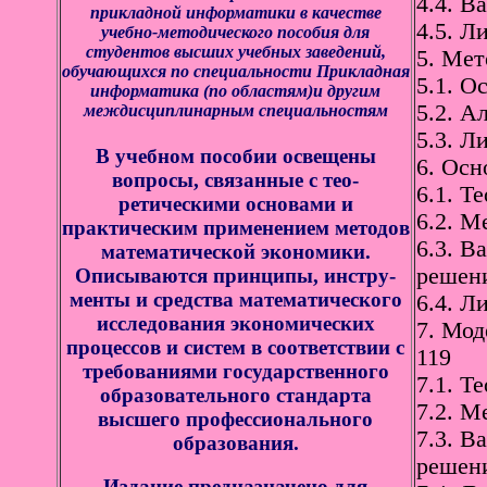
4.4. В
прикладной информатики в качестве
4.5. Л
учебно-методического пособия для
студентов высших учебных заведений,
5. Мет
обучающихся по специальности Прикладная
5.1. О
информатика (по областям)и другим
5.2. А
междисциплинарным специальностям
5.3. Л
В учебном пособии освещены
6. Осн
вопросы, связанные с тео­
6.1. Т
ретическими основами и
6.2. М
практическим применением методов
6.3. В
математической экономики.
решени
Описываются принципы, инстру­
менты и средства математического
6.4. Л
исследования экономических
7. Мод
процессов и систем в соответствии с
119
требованиями государственного
7.1. Т
образовательного стандарта
7.2. М
высшего профессио­нального
7.3. В
образования.
решени
Издание предназначено для