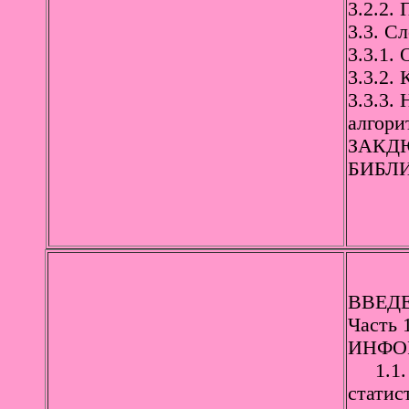
3.2.2.
3.3. С
3.3.1.
3.3.2.
3.3.3.
алгори
ЗАКДЮ
БИБЛ
ВВЕД
Часть
ИНФО
1.1. 
статис