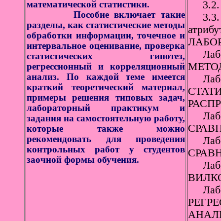
математической статистики.
3.2. Э
Пособие включает такие
3.3. З
разделы, как статистические методы
атрибу
обработки информации, точечное и
ЛАБО
интервальное оценивание, проверка
Лабор
статистических гипотез,
МЕТО
регрессионный и корреляционный
анализ. По каждой теме имеется
Лабор
краткий теоретический материал,
СТАТ
примеры решения типовых задач,
РАСПР
лабораторный практикум и
Лабор
задания на самостоятельную работу,
СРАВ
которые также можно
рекомендовать для проведения
Лабор
контрольных работ у студентов
СРАВ
заочной формы обучения.
Лабор
ВИЛК
Лабор
РЕГР
АНАЛИ