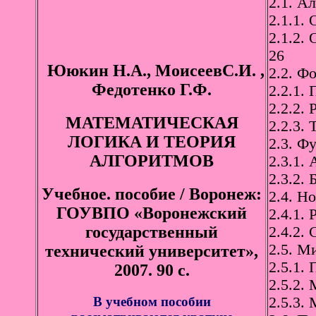
2.1. А
2.1.1.
2.1.2.
26
Ююкин Н.А., МоисеевС.И. ,
2.2. Ф
Федотенко Г.Ф.
2.2.1.
2.2.2.
МАТЕМАТИЧЕСКАЯ
2.2.3.
ЛОГИКА И ТЕОРИЯ
2.3. Ф
АЛГОРИТМОВ
2.3.1.
2.3.2.
Учебное. пособие / Воронеж:
2.4. Н
ГОУВПО «Воронежский
2.4.1.
государственный
2.4.2.
2.5. М
технический университет»,
2.5.1.
2007. 90 с.
2.5.2.
В учебном пособии
2.5.3.