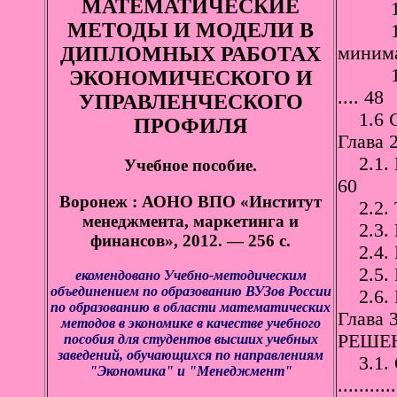
МАТЕМАТИЧЕСКИЕ
1.5.1.
МЕТОДЫ И МОДЕЛИ В
1.5.2
ДИПЛОМНЫХ РАБОТАХ
минима
1.5.3
ЭКОНОМИЧЕСКОГО И
.... 48
УПРАВЛЕНЧЕСКОГО
1.6 Се
ПРОФИЛЯ
Глава
2.1. П
Учебное пособие.
60
Воронеж : АОНО ВПО «Институт
2.2. Т
менеджмента, маркетинга и
2.3. П
финансов», 2012. — 256 с.
2.4. П
2.5. М
екомендовано Учебно-методическим
объединением по образованию ВУЗов России
2.6. В
по образованию в области математических
Глава
методов в экономике в качестве учебного
РЕШЕН
пособия для студентов высших учебных
заведений, обучающихся по направлениям
3.1. О
"Экономика" и "Менеджмент"
..........